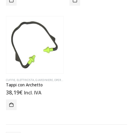
CUFFIE
,
ELETTRICISTA
,
GIARDINIERE
,
OPERAIO IN GENERE
,
SALDATORE
Tappi con Archetto
38,19
€
Incl. IVA