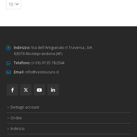
Indirizzo:
Via dell'Artigianato II Traversa, 3/A
63076 Monteprandone (AP)
Telefono:
(+39) 0735 782564
Email:
info@vestisicuro.it
Dettagli account
Ordini
Indirizzi