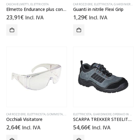
CASCHI/ELMETTI
,
ELETTRICISTA
CARROZZIERE
,
ELETTRICISTA
,
GIARDINIERE
,
GOM
Elmetto Endurance plus con Visiera
Guanti in nitrile Flexi Grip
23,91
€
1,29
€
Incl. IVA
Incl. IVA
CARROZZIERE
,
ELETTRICISTA
,
GOMMISTA
,
MECCANICO
ELETTRICISTA
,
MURATORE
,
GIARDINIERE
,
OCCHIALI
,
,
OPERAIO IN GENERE
OPERAIO IN GENE
Occhiali Visitatore
SCARPA TREKKER STEELITE S1P
2,64
€
54,66
€
Incl. IVA
Incl. IVA