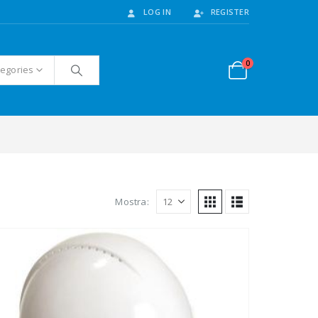
LOG IN
REGISTER
0
tegories
Mostra: