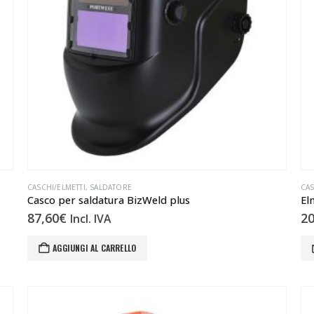
CASCHI/ELMETTI
,
SALDATORE
CAS
Casco per saldatura BizWeld plus
El
87,60
€
20
Incl. IVA
AGGIUNGI AL CARRELLO