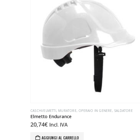
CASCHI/ELMETTI
,
MURATORE
,
OPERAIO IN GENERE
,
SALDATORE
Elmetto Endurance
20,74
€
Incl. IVA
AGGIUNGI AL CARRELLO