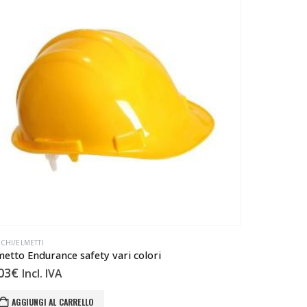
CHI/ELMETTI
metto Endurance safety vari colori
03
€
Incl. IVA
AGGIUNGI AL CARRELLO