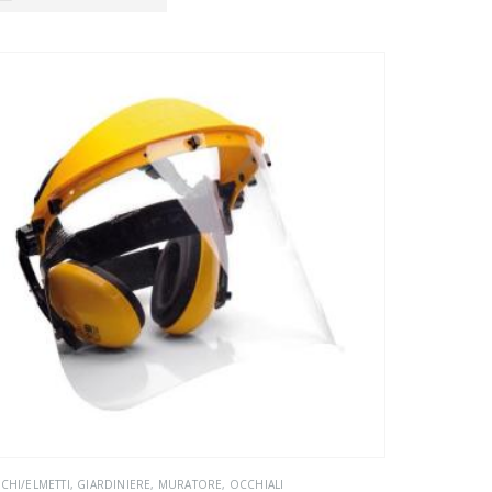
CHI/ELMETTI
,
GIARDINIERE
,
MURATORE
,
OCCHIALI