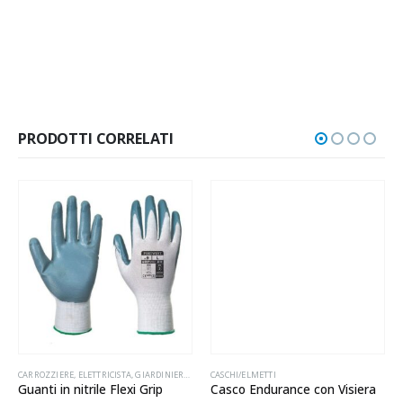
PRODOTTI CORRELATI
ENERE
CARROZZIERE
,
ELETTRICISTA
,
GIARDINIERE
,
GOMMISTA
CASCHI/ELMETTI
,
GUANTI
,
MECCANICO
,
OPERAIO IN GENE
Guanti in nitrile Flexi Grip
Casco Endurance con Visiera