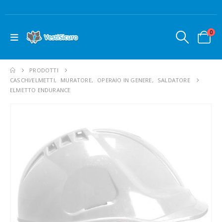
0
PRODOTTI
CASCHI/ELMETTI
,
MURATORE
,
OPERAIO IN GENERE
,
SALDATORE
ELMETTO ENDURANCE