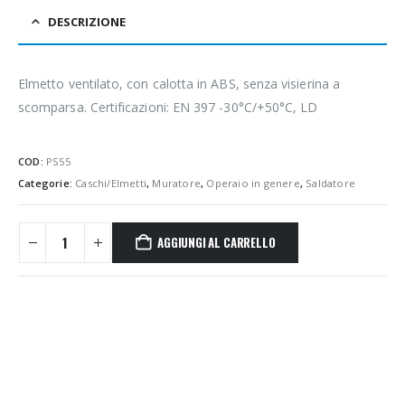
DESCRIZIONE
Elmetto ventilato, con calotta in ABS, senza visierina a
scomparsa. Certificazioni: EN 397 -30°C/+50°C, LD
COD:
PS55
Categorie:
Caschi/Elmetti
,
Muratore
,
Operaio in genere
,
Saldatore
AGGIUNGI AL CARRELLO