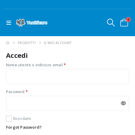
0
PRODOTTI
IL MIO ACCOUNT
Accedi
Richiesto
Nome utente o indirizzo email
*
Richiesto
Password
*
Ricordami
Forgot Password?