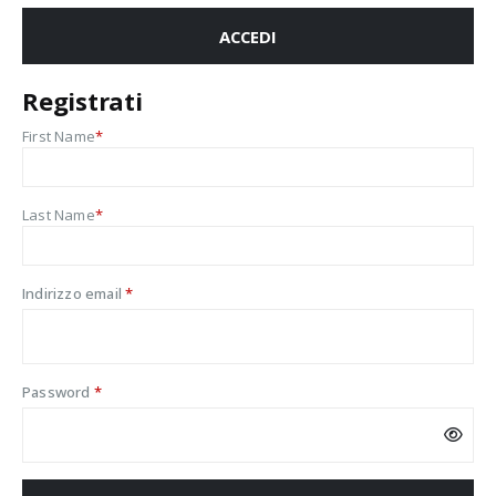
ACCEDI
Registrati
First Name
*
Last Name
*
Richiesto
Indirizzo email
*
Richiesto
Password
*