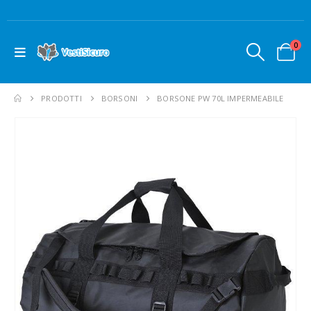
0
PRODOTTI
BORSONI
BORSONE PW 70L IMPERMEABILE