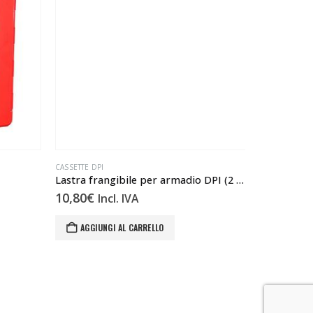
CASSETTE DPI
CASSETTE DPI
Lastra frangibile per armadio DPI (2 ante)
10,80
€
12,42
€
Incl. IVA
In
AGGIUNGI AL CARRELLO
AGGIUN