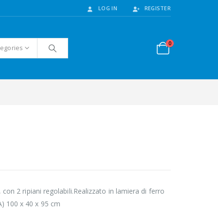
LOG IN
REGISTER
0
tegories
con 2 ripiani regolabili.Realizzato in lamiera di ferro
A) 100 x 40 x 95 cm