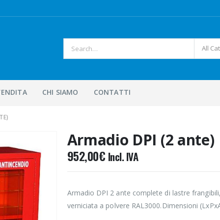
All Ca
VENDITA
CHI SIAMO
CONTATTI
TE)
Armadio DPI (2 ante)
952,00
€
Incl. IVA
Armadio DPI 2 ante complete di lastre frangibili, 
verniciata a polvere RAL3000.Dimensioni (LxPx