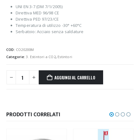
UNI EN 3-7 (DM 7/1/2005)
Direttiva MED 96/98 CE
Direttiva PED 97/23/CE
Temperatura di utilizzo -30° +60°C
Serbatoio: Acciaio senza saldature
COD:
CO20200M
Categorie:
3. Estintori a CO2
,
Estintori
AGGIUNGI AL CARRELLO
PRODOTTI CORRELATI