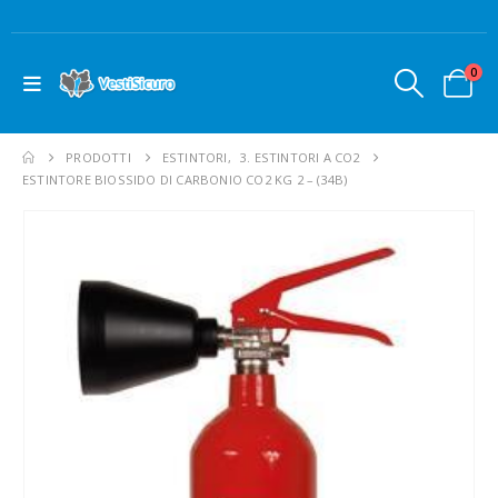
0
PRODOTTI
ESTINTORI
,
3. ESTINTORI A CO2
ESTINTORE BIOSSIDO DI CARBONIO CO2 KG 2 – (34B)