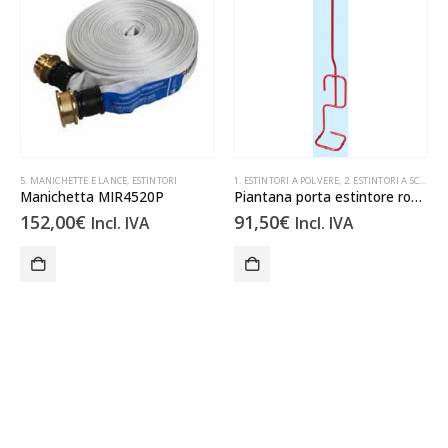
5. MANICHETTE E LANCE
,
3. ESTINTORI A CO2
,
ESTINTORI
,
ESTINTORI
1. ESTINTORI A POLVERE
,
2. ESTINTORI A SCHIUMA
Manichetta MIR4520P
Piantana porta estintore rossa
152,00
€
91,50
€
Incl. IVA
Incl. IVA