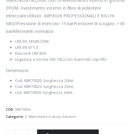
Manichetta raccordo UNI 70.Rivestimento interno in gomma
EPDM, rivestimento esterno in fibre di poliestere
intrecciate.Utilizzo: IMPIEGHI PROFESSIONALI E RISCHI
MEDIPressione di esercizio: 15 barPressione di scoppio: > 45
barRiferimenti normativi:
UNI EN 14540:2004
UNI EN 671-2
Raccordi UNI 804
Legatura a norma UNI 7422 con manicotti coprifilo
Dimensioni:
Cod. MIR70020: lunghezza 20mt;
Cod. MIR70025: lunghezza 25mt;
cod. MIR70030: lunghezza 30mt.
COD:
MIR70020
Categorie:
5. Manichette e lance
,
Estintori