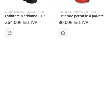
2. ESTINTORI A SCHIUMA
,
ESTINTORI
1. ESTINTORI A POLVERE
,
ESTINTORI
Estintore a schiuma LT 6 – (43A 233B 75F)
Estintore portatile a polvere KG 2 – (13A 70B C)
264,00
€
80,00
€
Incl. IVA
Incl. IVA