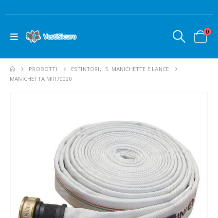
0
PRODOTTI
ESTINTORI
,
5. MANICHETTE E LANCE
MANICHETTA MIR70020