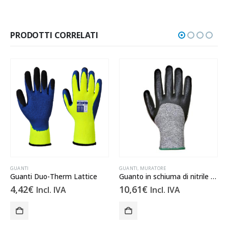
PRODOTTI CORRELATI
GUANTI
GUANTI
,
MURATORE
Guanti Duo-Therm Lattice
Guanto in schiuma di nitrile 3/4 Cut 5
4,42
€
10,61
€
Incl. IVA
Incl. IVA