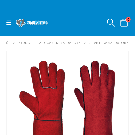
0
PRODOTTI
GUANTI
,
SALDATORE
GUANTI DA SALDATORE